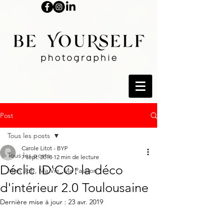
Post
Tous les posts
Carole Litot - BYP
Tous les posts
7 sept. 2018
12 min de lecture
Déclic ID'CO: la déco
Mon Job, Ma Vie, Ma Passion !
d'intérieur 2.0 Toulousaine
Dernière mise à jour :
23 avr. 2019