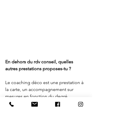
En dehors du rdv conseil, quelles 
autres prestations proposes-tu ?
Le coaching déco est une prestation à 
la carte, un accompagnement sur 
mesures en fonction du degré 
d’autonomie que souhaite garder le 
client.
Le premier rendez-vous est offert – il 