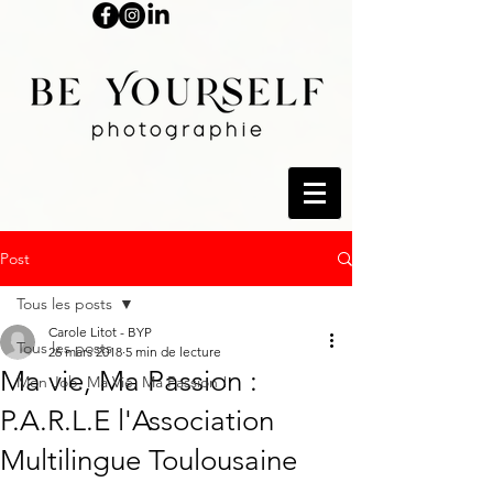
Post
Tous les posts
Carole Litot - BYP
Tous les posts
26 mars 2018
5 min de lecture
Ma vie, Ma Passion :
Mon Job, Ma Vie, Ma Passion !
P.A.R.L.E l'Association
Multilingue Toulousaine